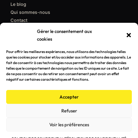
Le blog
Qui sommes-nous
Contact
Gérer le consentement aux
CONTACT
cookies
support@poulpemedia.fr
Pour offrir les meilleures expériences, nous utilisons des technologies telles
que les cookies pour stocker et/ou accéder aux informations des appareils. Le
07 62 01 54 84
fait de consentir à ces technologies nous permettra de traiter des données
telles que le comportement de navigation ou les ID uniques sur ce site. Le fait
Bordeaux & Gironde — Caudéran
de ne pas consentir ou de retirer son consentement peut avoir un effet
négatif sur certaines caractéristiques et fonctions.
Demander un devis gratuit →
Accepter
Refuser
© 2026 Poulpemedia — Agence de communication à Bordeaux
Voir les préférences
Mentions légales
Politique de confidentialité
Conçu avec passion à
Bordeaux
🐙