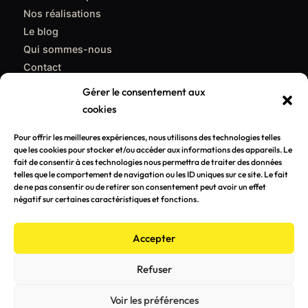
Nos réalisations
Le blog
Qui sommes-nous
Contact
Gérer le consentement aux
CONTACT
cookies
support@poulpemedia.fr
Pour offrir les meilleures expériences, nous utilisons des technologies telles
que les cookies pour stocker et/ou accéder aux informations des appareils. Le
07 62 01 54 84
fait de consentir à ces technologies nous permettra de traiter des données
telles que le comportement de navigation ou les ID uniques sur ce site. Le fait
Bordeaux & Gironde — Caudéran
de ne pas consentir ou de retirer son consentement peut avoir un effet
négatif sur certaines caractéristiques et fonctions.
Demander un devis gratuit →
Accepter
Refuser
© 2026 Poulpemedia — Agence de communication à Bordeaux
Voir les préférences
Mentions légales
Politique de confidentialité