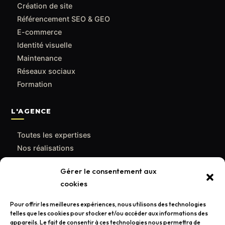
Création de site
Référencement SEO & GEO
E-commerce
Identité visuelle
Maintenance
Réseaux sociaux
Formation
L'AGENCE
Toutes les expertises
Nos réalisations
Le blog
Gérer le consentement aux
Qui sommes-nous
cookies
Contact
Pour offrir les meilleures expériences, nous utilisons des technologies
telles que les cookies pour stocker et/ou accéder aux informations des
CONTACT
appareils. Le fait de consentir à ces technologies nous permettra de