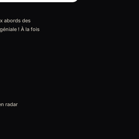
aux abords des
éniale ! À la fois
en radar