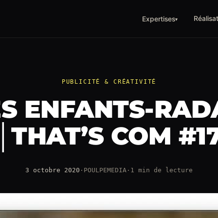
Réalisa
Expertises
▾
PUBLICITÉ & CRÉATIVITÉ
ES ENFANTS-RAD
│THAT’S COM #1
3 octobre 2020
·
POULPEMEDIA
·
1 min de lecture