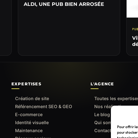
ALDI, UNE PUB BIEN ARROSÉE
PU
Vi
dé
EXPERTISES
L'AGENCE
Création de site
Toutes les expertise
Référencement SEO & GEO
Nos réalisations
E-commerce
Le blog
Identité visuelle
Qui sommes-nous
Pour offrir l
Maintenance
Contact
pour stocker 
technologies