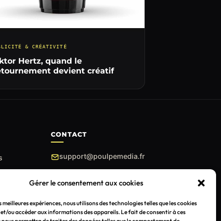
BLICITÉ & CRÉATIVITÉ
ktor Hertz, quand le
tournement devient créatif
CONTACT
support@poulpemedia.fr
s
07 62 01 54 84
Gérer le consentement aux cookies
Bordeaux & Gironde —
Caudéran
es meilleures expériences, nous utilisons des technologies telles que les cookies
et/ou accéder aux informations des appareils. Le fait de consentir à ces
 nous permettra de traiter des données telles que le comportement de