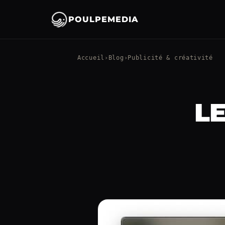
POULPEMEDIA
Accueil
›
Blog
›
Publicité & créativité
L