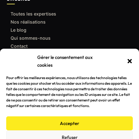
Toutes les expertises
Nos réalisations
Le blog
Qui sommes-nous
Contact
Gérer le consentement aux
CONTACT
cookies
support@poulpemedia.fr
Pour offrir les meilleures expériences, nous utilisons des technologies telles
que les cookies pour stocker et/ou accéder aux informations des appareils. Le
07 62 01 54 84
fait de consentir à ces technologies nous permettra de traiter des données
telles que le comportement de navigation ou les ID uniques sur ce site. Le fait
Bordeaux & Gironde — Caudéran
de ne pas consentir ou de retirer son consentement peut avoir un effet
négatif sur certaines caractéristiques et fonctions.
Demander un devis gratuit →
Accepter
Refuser