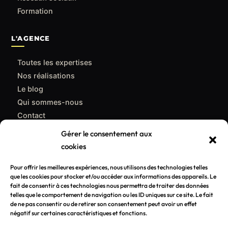
Formation
L'AGENCE
Toutes les expertises
Nos réalisations
Le blog
Qui sommes-nous
Contact
Gérer le consentement aux
CONTACT
cookies
support@poulpemedia.fr
Pour offrir les meilleures expériences, nous utilisons des technologies telles
que les cookies pour stocker et/ou accéder aux informations des appareils. Le
07 62 01 54 84
fait de consentir à ces technologies nous permettra de traiter des données
telles que le comportement de navigation ou les ID uniques sur ce site. Le fait
Bordeaux & Gironde — Caudéran
de ne pas consentir ou de retirer son consentement peut avoir un effet
négatif sur certaines caractéristiques et fonctions.
Demander un devis gratuit →